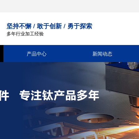
坚持不懈 / 敢于创新 / 勇于探索
多年行业加工经验
产品中心
新闻动态