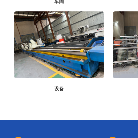
车间
设备