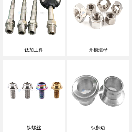
钛加工件
开槽螺母
钛螺丝
钛翻边