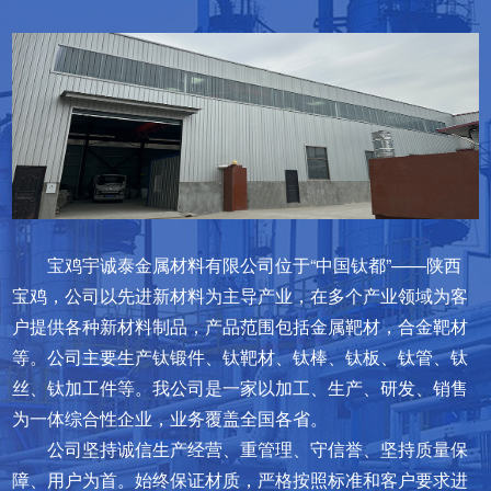
宝鸡宇诚泰金属材料有限公司位于“中国钛都”——陕西
宝鸡，公司以先进新材料为主导产业，在多个产业领域为客
户提供各种新材料制品，产品范围包括金属靶材，合金靶材
等。公司主要生产钛锻件、钛靶材、钛棒、钛板、钛管、钛
丝、钛加工件等。我公司是一家以加工、生产、研发、销售
为一体综合性企业，业务覆盖全国各省。
公司坚持诚信生产经营、重管理、守信誉、坚持质量保
障、用户为首。始终保证材质，严格按照标准和客户要求进