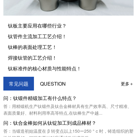
钛板主要应用在哪些行业？
钛管件主流加工工艺介绍！
钛棒的表面处理工艺！
焊接钛管的工艺介绍！
钛标准件的核心材质与性能特点！
常见问题
QUESTION
更多＋
问：钛锻件精锻加工有什么特点？
答：用精锻机生产钛锻件及钛合金棒材具有生产效率高、尺寸精准、
表面质量好、材料利用率高等特点,在钛棒生产中越...
问：钛合金棒如何从钛锭加工到成品棒材？
答：当锻造初始温度在 β 转变点以上150ー250 ° c 时，铸造组织的塑