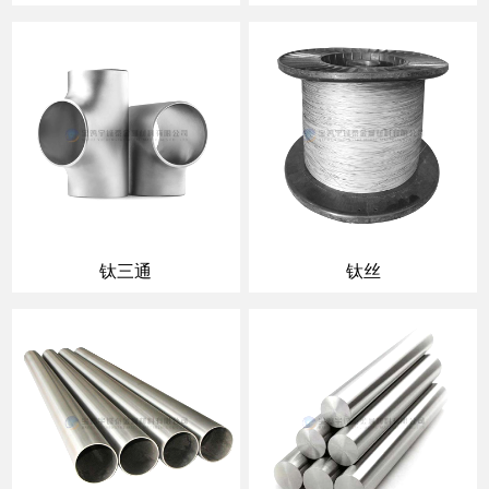
钛三通
钛丝